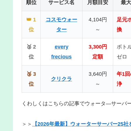
順位
サービス名
月額目安
最
👑 1
コスモウォー
4,104円
足元
位
ター
～
換
🥈 2
every
3,300円
ボト
位
frecious
定額
ゼロ
🥉 3
3,640円
年1
クリクラ
位
～
浄
くわしくはこちらの記事でウォータ―サーバー
＞＞
【2026年最新】ウォーターサーバー2