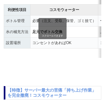
利便性項目
コスモウォーター
ボトル管理
必要（注文、受取、保管、ゴミ捨て）
一
水の補充方法
足元でボトル交換
上
スクロールできます
設置場所
コンセントがあればOK
コ
【特徴】サーバー最大の苦痛「持ち上げ作業」
を完全撤廃！コスモウォーター