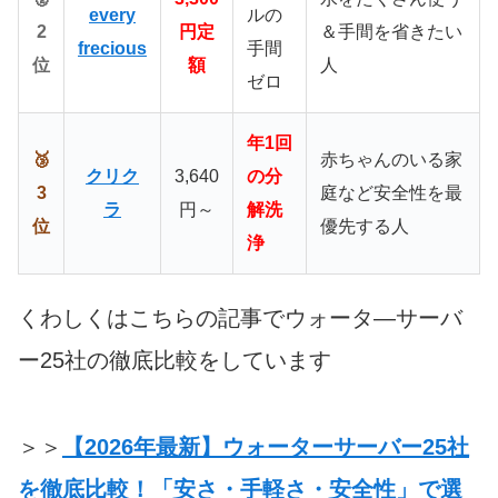
every
ルの
2
円定
＆手間を省きたい
frecious
手間
位
額
人
ゼロ
年1回
🥉
赤ちゃんのいる家
クリク
3,640
の分
3
庭など安全性を最
ラ
円～
解洗
位
優先する人
浄
くわしくはこちらの記事でウォータ―サーバ
ー25社の徹底比較をしています
＞＞
【2026年最新】ウォーターサーバー25社
を徹底比較！「安さ・手軽さ・安全性」で選