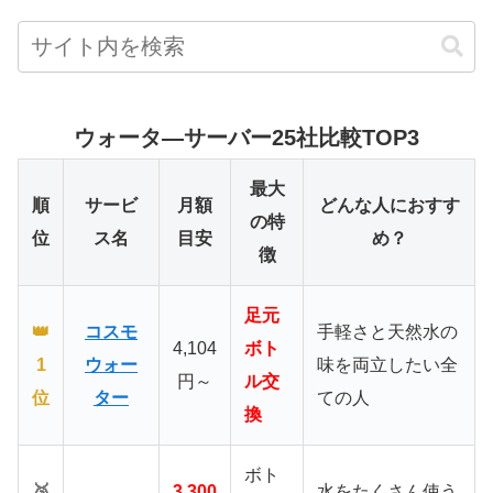
ウォータ―サーバー25社比較TOP3
最大
順
サービ
月額
どんな人におすす
の特
位
ス名
目安
め？
徴
足元
👑
コスモ
手軽さと天然水の
4,104
ボト
1
ウォー
味を両立したい全
円～
ル交
位
ター
ての人
換
ボト
🥈
3,300
水をたくさん使う