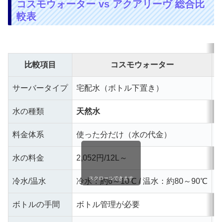
コスモウォーター vs アクアリーヴ 総合比
較表
比較項目
コスモウォーター
サーバータイプ
宅配水（ボトル下置き）
水の種類
天然水
料金体系
使った分だけ（水の代金）
水の料金
2,052円/12L～
スクロールできます
冷水/温水
冷水：約6～10℃ / 温水：約80～90℃
ボトルの手間
ボトル管理が必要