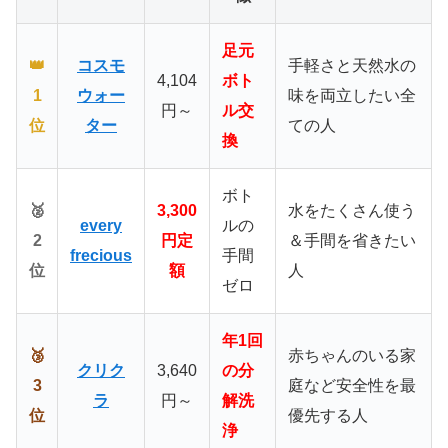
足元
👑
コスモ
手軽さと天然水の
4,104
ボト
1
ウォー
味を両立したい全
円～
ル交
位
ター
ての人
換
ボト
🥈
3,300
水をたくさん使う
every
ルの
2
円定
＆手間を省きたい
frecious
手間
位
額
人
ゼロ
年1回
🥉
赤ちゃんのいる家
クリク
3,640
の分
3
庭など安全性を最
ラ
円～
解洗
位
優先する人
浄