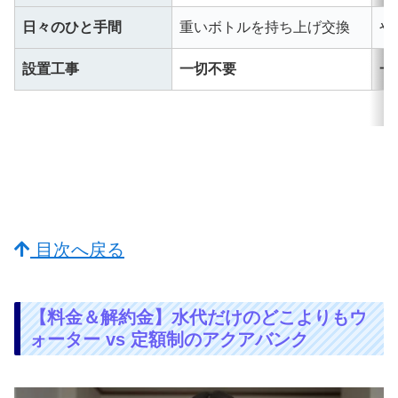
日々のひと手間
重いボトルを持ち上げ交換
や
設置工事
一切不要
一
目次へ戻る
【料金＆解約金】水代だけのどこよりもウ
ォーター vs 定額制のアクアバンク