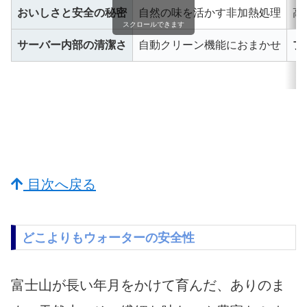
おいしさと安全の秘密
自然の味を活かす非加熱処理
高
スクロールできます
サーバー内部の清潔さ
自動クリーン機能におまかせ
プ
目次へ戻る
どこよりもウォーターの安全性
富士山が長い年月をかけて育んだ、ありのま