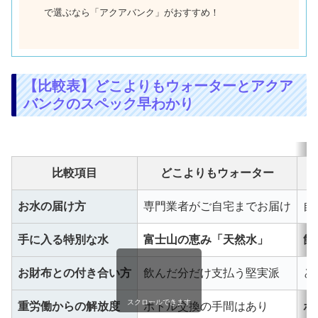
で選ぶなら「アクアバンク」がおすすめ！
【比較表】どこよりもウォーターとアクア
バンクのスペック早わかり
比較項目
どこよりもウォーター
お水の届け方
専門業者がご自宅までお届け
自
手に入る特別な水
富士山の恵み「天然水」
飲
お財布との付き合い方
飲んだ分だけ支払う堅実派
ど
スクロールできます
重労働からの解放度
ボトル交換の手間はあり
ボ