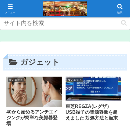
ホーム
ガジェット
メニュー
検索
ガジェット
ガジェット
ガジェット
東芝REGZA(レグザ）
40から始めるアンチエイ
USB端子の電源容量を超
ジングが簡単な美顔器登
えました 対処方法と顛末
場