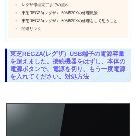
レグザ修理完了までの流れ
東芝REGZA(レグザ） 50M520Xの修理風景
東芝REGZA(レグザ） 50M520Xの修理をして思うこと
関連リンク
東芝REGZA(レグザ）USB端子の電源容量
を超えました。接続機器をはずし、本体の
電源ボタンで、電源を切り、もう一度電源
を入れてください。対処方法