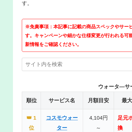
す。
※免責事項：本記事に記載の商品スペックやサー
す。キャンペーンや細かな仕様変更が行われる可
新情報をご確認ください。
ウォータ―サー
順位
サービス名
月額目安
最
👑 1
コスモウォー
4,104円
足元
位
ター
～
換