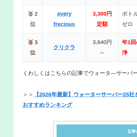
🥈 2
every
3,300円
ボト
位
frecious
定額
ゼロ
🥉 3
3,640円
年1
クリクラ
位
～
浄
くわしくはこちらの記事でウォータ―サーバー
＞＞
【2026年最新】ウォーターサーバー2
おすすめランキング
記事