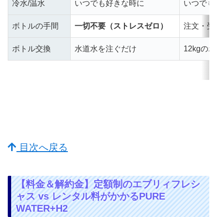
冷水/温水
いつでも好きな時に
いつでも
ボトルの手間
一切不要（ストレスゼロ）
注文・受
ボトル交換
水道水を注ぐだけ
12kg
目次へ戻る
【料金＆解約金】定額制のエブリィフレシ
ャス vs レンタル料がかかるPURE
WATER+H2