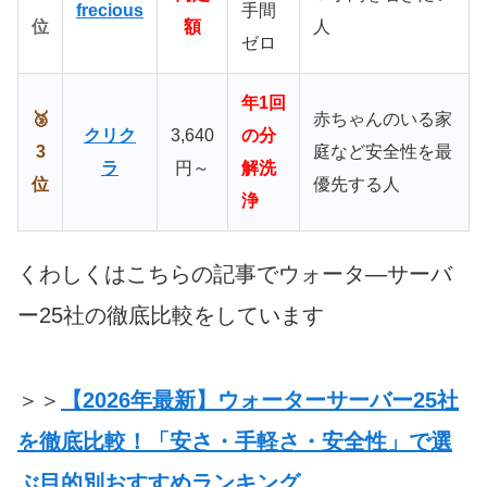
frecious
手間
位
額
人
ゼロ
年1回
🥉
赤ちゃんのいる家
クリク
3,640
の分
3
庭など安全性を最
ラ
円～
解洗
位
優先する人
浄
くわしくはこちらの記事でウォータ―サーバ
ー25社の徹底比較をしています
＞＞
【2026年最新】ウォーターサーバー25社
を徹底比較！「安さ・手軽さ・安全性」で選
ぶ目的別おすすめランキング