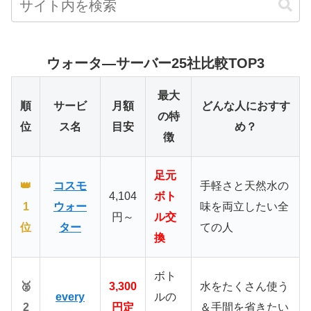
ウォータ―サーバー25社比較TOP3
最大
順
サービ
月額
どんな人におすす
の特
位
ス名
目安
め？
徴
足元
👑
コスモ
手軽さと天然水の
4,104
ボト
1
ウォー
味を両立したい全
円～
ル交
位
ター
ての人
換
ボト
🥈
3,300
水をたくさん使う
every
ルの
2
円定
＆手間を省きたい