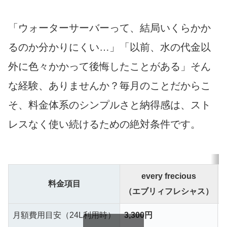
「ウォーターサーバーって、結局いくらかか
るのか分かりにくい…」「以前、水の代金以
外に色々かかって後悔したことがある」そん
な経験、ありませんか？毎月のことだからこ
そ、料金体系のシンプルさと納得感は、スト
レスなく使い続けるための絶対条件です。
every frecious
料金項目
（エブリィフレシャス）
月額費用目安（24L利用時）
3,300円
5