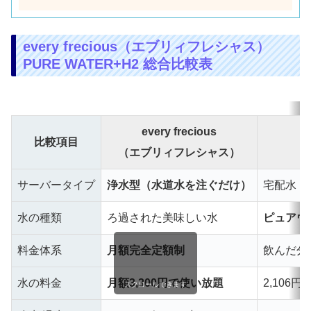
every frecious（エブリィフレシャス）
PURE WATER+H2 総合比較表
every frecious
比較項目
（エブリィフレシャス）
サーバータイプ
浄水型（水道水を注ぐだけ）
宅配水（
水の種類
ろ過された美味しい水
ピュアウォ
料金体系
月額完全定額制
飲んだ分
水の料金
月額3,300円で使い放題
2,106円
スクロールできます