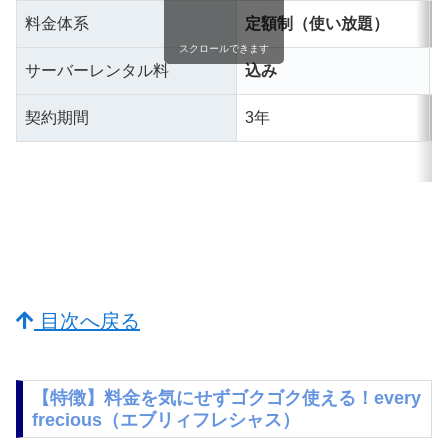
料金体系
定額制（使い放題）
スクロールできます
サーバーレンタル料
込み
1
契約期間
3年
目次へ戻る
【特徴】料金を気にせずゴクゴク使える！every
frecious（エブリィフレシャス）