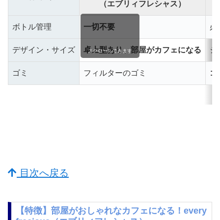
（エブリィフレシャス）
ボトル管理
一切不要
必
デザイン・サイズ
卓上型あり、部屋がカフェになる
シ
スクロールできます
ゴミ
フィルターのゴミ
ゴ
目次へ戻る
【特徴】部屋がおしゃれなカフェになる！every