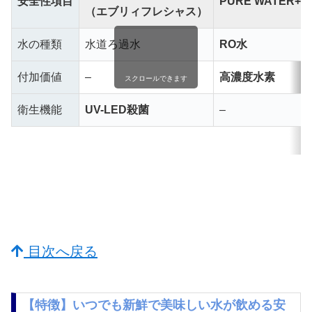
安全性項目
PURE WATER+H
（エブリィフレシャス）
水の種類
水道ろ過水
RO水
付加価値
–
高濃度水素
スクロールできます
衛生機能
UV-LED殺菌
–
目次へ戻る
【特徴】いつでも新鮮で美味しい水が飲める安