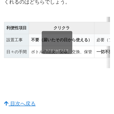
くれるのはどちらでしょう。
利便性項目
クリクラ
設置工事
不要（届いたその日から使える）
必要（プ
スクロールできます
日々の手間
ボトルの注文、受取、交換、保管
一切不要
目次へ戻る