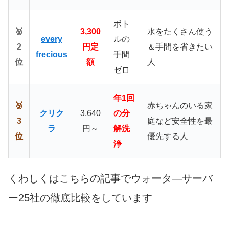
ボト
🥈
3,300
水をたくさん使う
every
ルの
2
円定
＆手間を省きたい
frecious
手間
位
額
人
ゼロ
年1回
🥉
赤ちゃんのいる家
クリク
3,640
の分
3
庭など安全性を最
ラ
円～
解洗
位
優先する人
浄
くわしくはこちらの記事でウォータ―サーバ
ー25社の徹底比較をしています