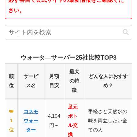
必ず各自で公式サイトの最新情報をご確認くだ
さい。
ウォータ―サーバー25社比較TOP3
最大
順
サービ
月額
どんな人におすす
の特
位
ス名
目安
め？
徴
足元
👑
コスモ
手軽さと天然水の
4,104
ボト
1
ウォー
味を両立したい全
円～
ル交
位
ター
ての人
換