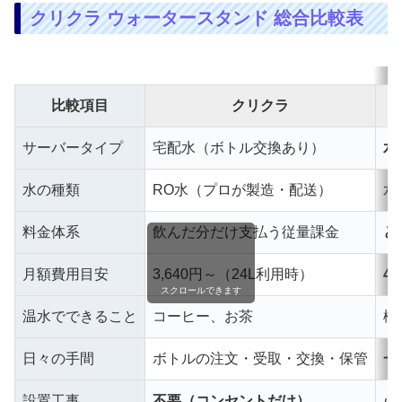
クリクラ ウォータースタンド 総合比較表
比較項目
クリクラ
サーバータイプ
宅配水（ボトル交換あり）
水
水の種類
RO水（プロが製造・配送）
水
料金体系
飲んだ分だけ支払う従量課金
ど
月額費用目安
3,640円～（24L利用時）
4
スクロールできます
温水でできること
コーヒー、お茶
機
日々の手間
ボトルの注文・受取・交換・保管
一
設置工事
不要（コンセントだけ）
必