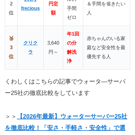
2
円定
＆手間を省きたい
frecious
手間
位
額
人
ゼロ
年1回
🥉
赤ちゃんのいる家
クリク
3,640
の分
3
庭など安全性を最
ラ
円～
解洗
位
優先する人
浄
くわしくはこちらの記事でウォータ―サーバ
ー25社の徹底比較をしています
＞＞
【2026年最新】ウォーターサーバー25社
を徹底比較！「安さ・手軽さ・安全性」で選