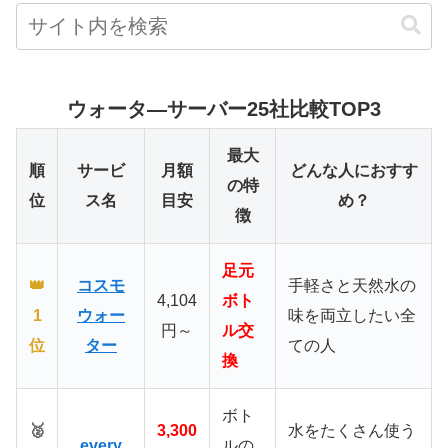
ウォータ―サーバー25社比較TOP3
最大
順
サービ
月額
どんな人におすす
の特
位
ス名
目安
め？
徴
足元
👑
コスモ
手軽さと天然水の
4,104
ボト
1
ウォー
味を両立したい全
円～
ル交
位
ター
ての人
換
ボト
🥈
3,300
水をたくさん使う
every
ルの