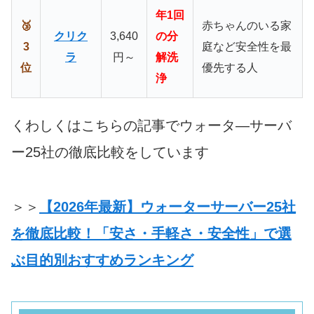
年1回
🥉
赤ちゃんのいる家
クリク
3,640
の分
3
庭など安全性を最
ラ
円～
解洗
位
優先する人
浄
くわしくはこちらの記事でウォータ―サーバ
ー25社の徹底比較をしています
＞＞
【2026年最新】ウォーターサーバー25社
を徹底比較！「安さ・手軽さ・安全性」で選
ぶ目的別おすすめランキング