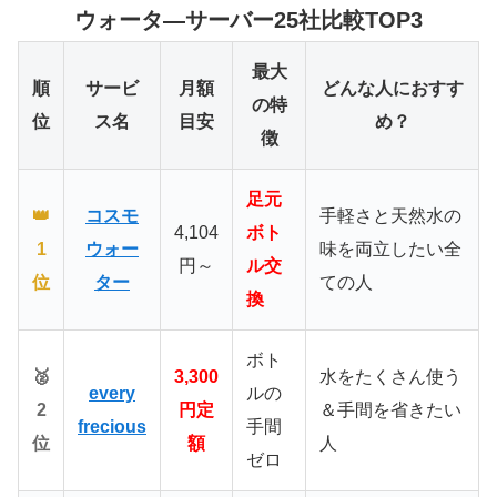
ウォータ―サーバー25社比較TOP3
最大
順
サービ
月額
どんな人におすす
の特
位
ス名
目安
め？
徴
足元
👑
コスモ
手軽さと天然水の
4,104
ボト
1
ウォー
味を両立したい全
円～
ル交
位
ター
ての人
換
ボト
🥈
3,300
水をたくさん使う
every
ルの
2
円定
＆手間を省きたい
frecious
手間
位
額
人
ゼロ