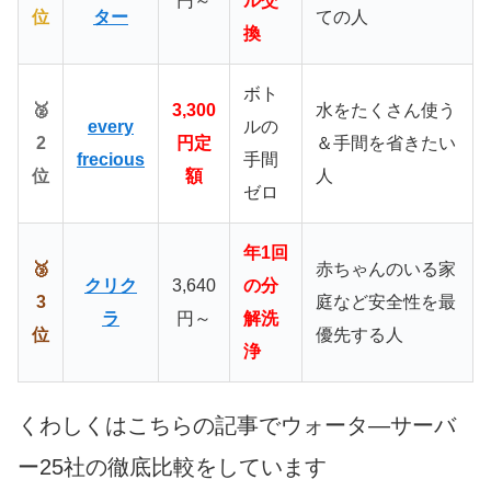
円～
ル交
位
ター
ての人
換
ボト
🥈
3,300
水をたくさん使う
every
ルの
2
円定
＆手間を省きたい
frecious
手間
位
額
人
ゼロ
年1回
🥉
赤ちゃんのいる家
クリク
3,640
の分
3
庭など安全性を最
ラ
円～
解洗
位
優先する人
浄
くわしくはこちらの記事でウォータ―サーバ
ー25社の徹底比較をしています