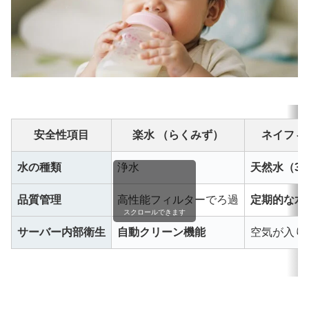
安全性項目
楽水 （らくみず）
ネイフィ
水の種類
浄水
天然水（3
品質管理
高性能フィルターでろ過
定期的な水
スクロールできます
サーバー内部衛生
自動クリーン機能
空気が入り