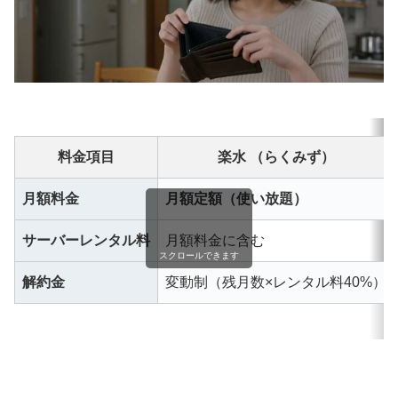
料金項目
楽水 （らくみず）
月額料金
月額定額（使い放題）
サーバーレンタル料
月額料金に含む
スクロールできます
解約金
変動制（残月数×レンタル料40%）