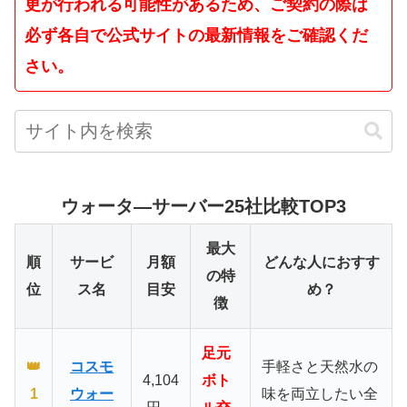
更が行われる可能性があるため、ご契約の際は
必ず各自で公式サイトの最新情報をご確認くだ
さい。
ウォータ―サーバー25社比較TOP3
最大
順
サービ
月額
どんな人におすす
の特
位
ス名
目安
め？
徴
足元
👑
コスモ
手軽さと天然水の
4,104
ボト
1
ウォー
味を両立したい全