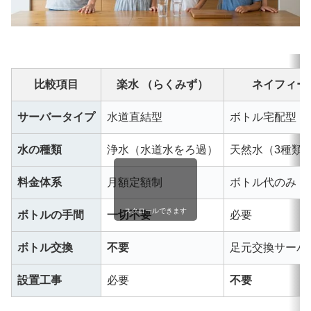
比較項目
楽水 （らくみず）
ネイフィー
サーバータイプ
水道直結型
ボトル宅配型
水の種類
浄水（水道水をろ過）
天然水（3種類
料金体系
月額定額制
ボトル代のみ（
スクロールできます
ボトルの手間
一切不要
必要
ボトル交換
不要
足元交換サーバ
設置工事
必要
不要