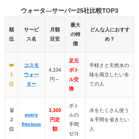
ウォータ―サーバー25社比較TOP3
最大
順
サービ
月額
どんな人におすす
の特
位
ス名
目安
め？
徴
足元
👑
コスモ
手軽さと天然水の
4,104
ボト
1
ウォー
味を両立したい全
円～
ル交
位
ター
ての人
換
ボト
🥈
3,300
水をたくさん使う
every
ルの
2
円定
＆手間を省きたい
frecious
手間
位
額
人
ゼロ