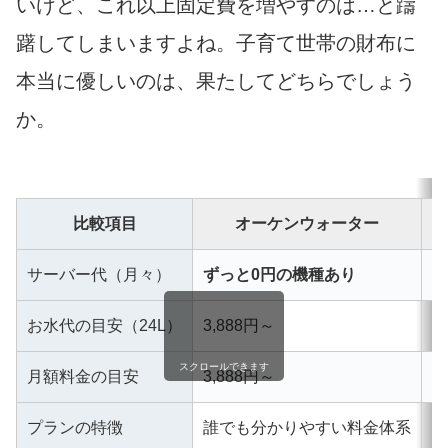
いけど、これ以上固定費を増やすのは…と躊
躇してしまいますよね。子育て世帯の財布に
本当に優しいのは、果たしてどちらでしょう
か。
比較項目
オーケンウォーター
サーバー代（月々）
ずっと0円の機種あり
5
お水代の目安（24L）
3,888円～
3
スクロールできます
月額料金の目安
3,888円～
4
プランの特徴
誰でも分かりやすい料金体系
子