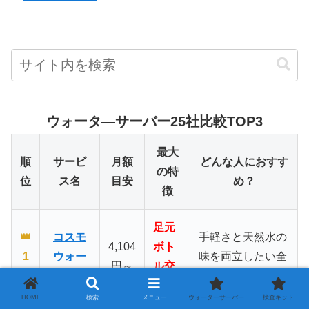
ウォータ―サーバー25社比較TOP3
最大
順
サービ
月額
どんな人におすす
の特
位
ス名
目安
め？
徴
足元
👑
コスモ
手軽さと天然水の
4,104
ボト
1
ウォー
味を両立したい全
円～
ル交
位
ター
ての人
換
HOME
検索
メニュー
ウォーターサーバー
検査キット