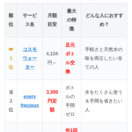
最大
順
サービ
月額
どんな人におすす
の特
位
ス名
目安
め？
徴
足元
👑
コスモ
手軽さと天然水の
4,104
ボト
1
ウォー
味を両立したい全
円～
ル交
位
ター
ての人
換
ボト
🥈
3,300
水をたくさん使う
every
ルの
2
円定
＆手間を省きたい
frecious
手間
位
額
人
ゼロ
年1回