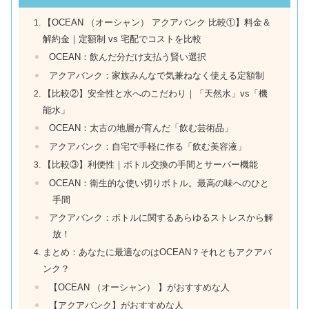
【OCEAN （オーシャン） アクアバンク 比較①】料金＆
解約金｜定額制 vs 宅配でコストを比較
OCEAN：飲んだ分だけ支払う賢い選択
アクアバンク：家族みんなで気兼ねなく使える定額制
【比較②】安全性と水へのこだわり｜「天然水」vs「機
能水」
OCEAN：太古の地層が育んだ「飲む芸術品」
アクアバンク：自宅で手軽に作る「飲む美容液」
【比較③】利便性｜ボトル交換の手間とサーバー機能
OCEAN：衛生的な使い切りボトル。最高の味へのひと
手間
アクアバンク：ボトルに関するあらゆるストレスから解
放！
まとめ：あなたに最適なのはOCEAN？それともアクアバ
ンク？
【OCEAN （オーシャン） 】がおすすめな人
【アクアバンク】がおすすめな人