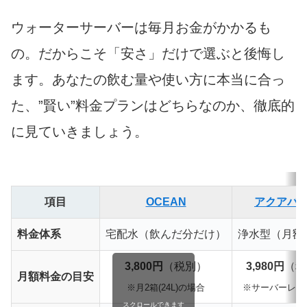
ウォーターサーバーは毎月お金がかかるも
の。だからこそ「安さ」だけで選ぶと後悔し
ます。あなたの飲む量や使い方に本当に合っ
た、”賢い”料金プランはどちらなのか、徹底的
に見ていきましょう。
項目
OCEAN
アクアバ
料金体系
宅配水（飲んだ分だけ）
浄水型（月額
3,800円
（税別）
3,980円
（税
月額料金の目安
※月2箱(24L)の場合
※サーバーレン
スクロールできます