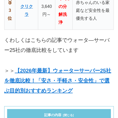
🥉
赤ちゃんのいる家
クリク
3,640
の分
3
庭など安全性を最
ラ
円～
解洗
位
優先する人
浄
くわしくはこちらの記事でウォータ―サーバ
ー25社の徹底比較をしています
＞＞
【2026年最新】ウォーターサーバー25社
を徹底比較！「安さ・手軽さ・安全性」で選
ぶ目的別おすすめランキング
記事の内容